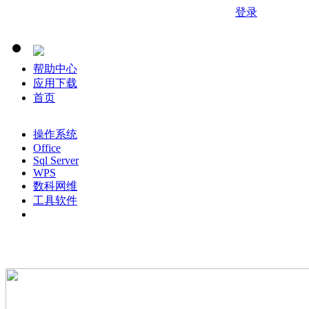
您好, 欢迎来到 华南农业大学正版化软件平台!
登录
帮助中心
应用下载
首页
操作系统
Office
Sql Server
WPS
数科网维
工具软件