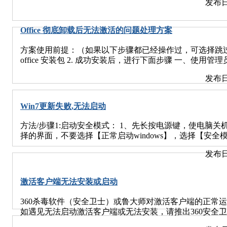
发布日
的临时安全。首先，请确保在开机之前，拔掉网线不要联网
4、关闭IPv6 打开控制面板-网络和 Internet-网络和共享
种：命令行禁用和服务列表中Server禁用。具体的操作步
Internet网络，右击选择属性，把如图所示的选项去掉钩，并点
http://www.cnblogs.com/qiyeboy/p/6848935.h
Defender 打开控制面板-所有控制面板项-Windows Defender
Office 彻底卸载后无法激活的问题处理方案
久防护。目前微软已发布补丁MS17-010修复了“永恒之
装此补丁。请参考：https://blogs.technet.microsoft.com/msrc/2017
方案使用前提：（如果以下步骤都已经操作过，可选择跳过）
wannacrypt-attacks/ 3. 使用windows更新进行补丁
office 安装包 2. 成功安装后，进行下面步骤 一、使
最新版本。 4. 关闭Windows端口 对于XP、2003等
打开CMD的方法： Windows 7: https://jingyan.baidu.com/article
360“NSA武器库免疫工具”检测系统是否存在漏洞，并
发布日
Windows 8/8.1: https://jingyan.baidu.com/article/647f0115773
勒索软件等病毒的侵害。相关用户可打开并启用Windows
https://jingyan.baidu.com/article/ceb9fb10b53ab88ca
打印机共享”设置；或启用个人防火墙关闭445以及135、13
Office 激活状态： 64位系统office输入命令： cd C:\Program File
Windows445端口请参考下面的文章 https://my.oschina.net/zhu
Win7更新失败,无法启动
统Office输入命令： cd C:\Program Files (x86)\Microso
138端口 在网络邻居上点右键选属性，在新建好的连接
命令: cscript ospp.vbs /dstatus 如下图所示 三、卸载产品Key（Pro
方法/步骤1:启动安全模式： 1、先长按电源键，使电脑
Microsoft网络的文件和打印机共享，和Microsoft网络
/unpkey:xxxxx，如上图所示请将xxxx替换为，KHGM
择的界面，不要选择【正常启动windows】，选择【安
和 137 还有 138端口。 关闭139端口 139 端口是NetBI
载完产品Key完成以后，执行：cscript ospp.vbs /r
正常启动系统之类的选项，那么也可以尝试选择。 2、选
闭 139 的方法是在“网络和拨号连接”中“本地连接”中选取“Inte
户端再次激活。
发布日
驱动程序和服务，这个过程不需要干预，自动进行。不到
TCP/IP 设置”“WINS设置”里面有一项“禁用 TCP/IP的NET
windows update失败 还原更改...请勿关闭计算机】
数据备份 -- 防范陌生邮件 将电脑中的重要文件资料等
率，看上去字特别的大，因为这个时候的分辨率只有800x
切记不要打开。 6、重装系统 迫不得已，我们只能采取
激活客户端无法安装或启动
十分钟，系统是可以启动的！！！！ 3、正常进入了系统
用。建议重装系统前，首先将硬盘格式化，彻底去除“勒索
那么重复在来一次，重新开机进一次安全模式吧。 方法/步骤2:
360杀毒软件（安全卫士）或鲁大师对激活客户端的正常
了windows系统之后，要关闭windows更新。由于安
如遇见无法启动激活客户端或无法安装，请推出360安全
以，我没有通过控制面板找到菜单操作，而是按照下面的
在输入命令的提示框里输入【services.msc】，回车进