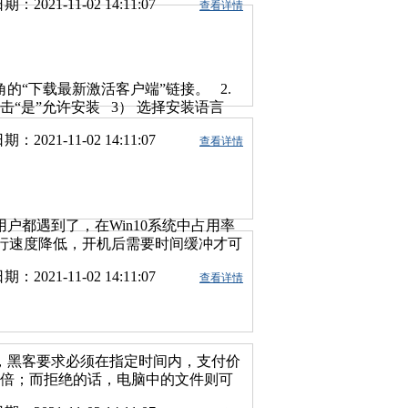
期：2021-11-02 14:11:07
查看详情
面右下角的“下载最新激活客户端”链接。 2.
点击“是”允许安装 3） 选择安装语言
s和Office 1） 安装完成后会自动弹出
期：2021-11-02 14:11:07
查看详情
 登录成功后，软件自动弹出商品激活
） 3） 点击左边的选项按钮，勾选需要激
会弹出激活成功或失败的提示 至此，
保留此激活客户端。
用户都遇到了，在Win10系统中占用率
运行速度降低，开机后需要时间缓冲才可
 控制面板-管理工具-服务--找
期：2021-11-02 14:11:07
查看详情
属性”命令。--在弹出属性界面窗口，在常规
然后在服务状态下单击“停止”按钮，修
ovider服务也采取相同的处理方法。关闭
 打开路径：
件夹“Defrag”重命名为“Defrag.bak” 3、关闭虚
，黑客要求必须在指定时间内，支付价
!) 右击“计算机”选择属性，打开之后
翻倍；而拒绝的话，电脑中的文件则可
高级”，点击虚拟内存中的“更改”，将“自
法 通过禁用Server服务方法来实现电脑
页文件”，点击“设置”并“确定”即可。