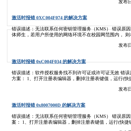
发布日
务，是按照字母序排列的，向下拉动找到【windows update】：
属性菜单，在第一个【常规】标签页中部，【启动类型】中
【禁用】，然后点击【应用】和【确定】，这样就将windo
激活时报错 0XC004F074 的解决方案
样正常重启系统，这次选择【正常启动windows】，在
错误描述：无法联系任何密钥管理服务（KMS） 错误原因
了。
体师生，若用户所使用的网络环境不在校园网范围内， 则
决方案：若本地网络不属于校园网，请切换到校园网进行激
发布日
地网络属于校园网但激活时仍出现此错误，请联系网络与计算
太多，压力太大，导致无法激活。 解决方案：据官方所
高峰期结束再进行激活。 3.时区错误也很容易造成激活失败。
激活时报错 0xC004F034 的解决方案
右下角时间，选择“日期和时间设置. 2、关闭自动设置时
我们当前所在地区. 3、保存设置后，重新启动计算机，再进行激活w
错误描述：软件授权服务找不到许可证或许可证无效 错误原因
解决方案：1、安装新版本office前，请查看“注册表管理器”
方案： 1、打开注册表编辑器，删掉注册表键值，运行(快捷键win
册表编辑器：运行（快捷键：win+R）-->输入"regedit"，点
office 2010安装(控制面板-添加删除程序里面，选择“修
息，路径如下：（win10环境下）"HKEY_LOCAL_MACHINE\SOF
发布日
一下 4、关闭防火墙(以后需要的话，可以开启) 5、运行--
外，也可通过在“编辑”工具栏下“查找”（快捷键：Ctrl+F），
同，未加粗部分与个人office安装路径相同) cscript "D:\Program Fi
查找。 3、如有，找到“office”注册表项后，右击“删除”选项
Office\Office14\ospp.vbs" /inpkey:VYBBJ-TRJPB
后，关闭注册表编辑器，开始重新安装新office软件。 最
激活时报错 0x8007000D 的解决方案
successful,运行GP激活客户端进行激活.
激活过的系统，强烈建议重新安装或还原下系统，因为有很
错误描述：无法联系任何密钥管理服务（KMS） 错误原因：O
劫持系统进程，给系统安装服务，或是修改了系统文件，
案： 1、打开注册表编辑器，删掉注册表键值，运行(快捷键win+R)
来解决的，最好最快的办法就是重装系统。 5.杀毒软件（例
2010安装(控制面板-添加删除程序里面，选择“修复”安装
案：电脑上面安装有360等安全软件，在安装或使用过程