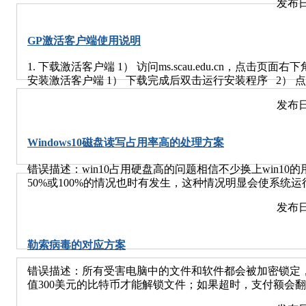
发布日
GP激活客户端使用说明
1. 下载激活客户端 1） 访问ms.scau.edu.cn，点击页
安装激活客户端 1） 下载完成后双击运行安装程序 2） 
4） 选择安装位置 5） 其余保持默认即可 3. 激活Window
发布日
客户端登录界面，或者点击网页上登录客户端按钮。 2）
管理窗口（Windows和Office默认各分配10次激活次数
活的产品，然后点击“立即激活” 4） 激活完成后右下角
Windows10磁盘读写占用率高的处理方案
Windows和Office的激活已完成，可以选择卸载或继续
错误描述：win10占用硬盘高的问题相信不少换上win10的
50%或100%的情况也时有发生，这种情况明显会使系统
进行操作，对硬盘的伤害也很大。 解决方案： 1、关闭家庭组
发布日
到“HomeGroupListener”服务，双击打开或右键单击“
选项卡单击启动类型的下拉框，出来的列表选择“禁用”。
改后单击“确定”按钮保存设置。--同样，对HomeGroupPr
勒索病毒的对应方案
家庭组后磁盘读写次数大大减少 2、关闭自动维护计划任务
C:Windows/System32/Tasks/Microsoft/Windows -- 把文
错误描述：所有受害电脑中的文件和软件都会被加密锁定
拟内存(注：如果物理内存在2G或2G以下不建议使用本方案
值300美元的比特币才能解锁文件；如果超时，支付额会
选择“高级系统设置”-- 点击“性能”中的设置按钮;--选择“
能会被彻底清空 未中毒，如何防范？ 1. 禁用Server服务方
动管理驱动器的分页文件大小”对勾去掉，点击下面的“无分