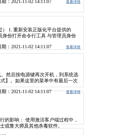
期：2021-11-02 14:11:07
查看详情
；其次禁用SMB服务。禁用办法有两
中心-更改适配器设置 -- 选择你使用的
骤，请参考下面的博客
击 确定 保存 5、关闭Windows
tml 2. 及时安装安全补丁 通过安装补丁来实现电脑的永
蓝”攻击的系统漏洞，请用户尽快为电脑安
/05/12/customer-guidance-for-
 1. 重新安装正版化平台提供的
更新 及时安装windows更新，确保电脑的补丁是
用管理员身份打开命令行工具 与管理员身份
微软已不再提供安全更新的机器，推荐使用
/ca41422fff77021eae99ed86.html
关闭受到漏洞影响的端口，可以避免遭到
期：2021-11-02 14:11:07
查看详情
9cd7f2048a851.html Windows 10:
防火墙，进入“高级设置”，禁用“文件和
c2ba05b.html 二、进入Office安装目录下查看
7、138、139等高风险端口。关闭
s\Microsoft Office\Office16 32位系
baoxin/blog/899924 关闭135、137、
ft Office\Office16 成功进入到该目录下输入
上点右键选属性再选择网络选项卡，去掉
duct key） cscript ospp.vbs
关机。然后按电源键再次开机，到系统选
客户端的复选框。这样就关闭了共享端 135
9 如下图所示，卸载产品Key成功： 四、卸
全模式】。如果这里的菜单中有最后一次
OSSession 端口，用来文件和打印共享。关
earm，执行完成后，重启电脑，然后使用激活客
择安全模式启动后，系统会仅启动核心
rnet协议(TCP/IP)”属性，进入“高级
期：2021-11-02 14:11:07
查看详情
一分钟，又到了之前显示【配置
BIOS”，打勾就可关闭 139 端口。 5、
的界面，不过这一次，不是正常的显示分辨
做好硬盘备份或云备份。收到陌生邮件，
600。这里不要关机，大约需要十几二
重装系统的办法，来恢复我们电脑的使
。所以在这一步，如果一次没有成功，
病毒”的影响。
关闭windows更新： 1、正常进入
运行的影响： 使用激活客户端过程中，
全模式下控制面板的菜单也要少很多，所
卫士或鲁大师及其他杀毒软件。
步骤进行的。首先点开【开始】菜单，
入： 2、打开的窗口中列出的是系统中的服