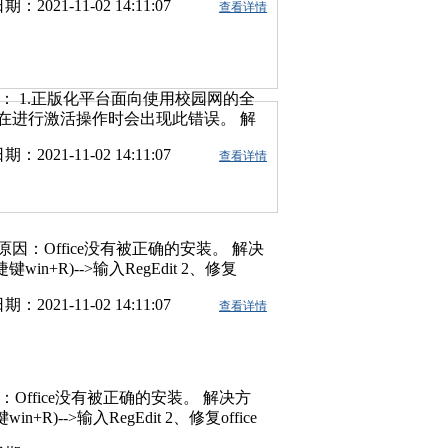
期：2021-11-02 14:11:07
查看详情
 3、双击打开【windows update】
进行修改： 4、【启动类型】改成
ws的更新关闭了。 5、像平时使用一
正常的时间范围内，系统可以成功启动
： 1.正版化平台面向使用校园网的全
在进行激活操作时会出现此错误。 解
活操作（校外激活使用VPN）；若本
期：2021-11-02 14:11:07
查看详情
中心. 2.微软激活服务器访问数量
述，建议无法正常激活的用户等待访问
 解决方案：1、打开windows桌面
间和自动设置时区，将右侧时区设置为
indows 4.原office注册表残留
：Office没有被正确的安装。 解决
中原office注册表是否已清除。打开注
+R)-->输入RegEdit 2、修复
击“确定”。 2、找到office注册表信
复”安装) 3、修复后会提示重启，当然重启
TWARE\Microsoft\Office“,此
期：2021-11-02 14:11:07
查看详情
>CMD 输入下面的命令：(加粗部分相
输入”office“在全字匹配”条件下进行
les (x86)\Microsoft
，删除原office残留注册表信息。 4.然
-QFQRF-QFT4D-H3GVB 6、上一步执行，会提示
后：对于使用过其他非绿色版的kms软件
多kms激活软件为了实现某种功能而
ffice没有被正确的安装。 解决方
对于这种情况，是很难通过手动的方法
-->输入RegEdit 2、修复office
如，360）拦截了激活请求。 解决方
) 3、修复后会提示重启，当然重启一下
中提示是否禁用的时候，请选择“不禁